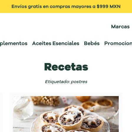
Envíos gratis en compras mayores a $999 MXN
Marcas
plementos
Aceites Esenciales
Bebés
Promocion
Recetas
Etiquetado: postres