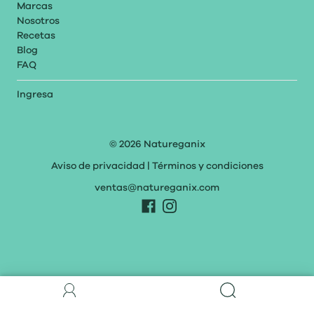
Marcas
Nosotros
Recetas
Blog
FAQ
Ingresa
© 2026
Natureganix
Aviso de privacidad
|
Términos y condiciones
ventas@natureganix.com