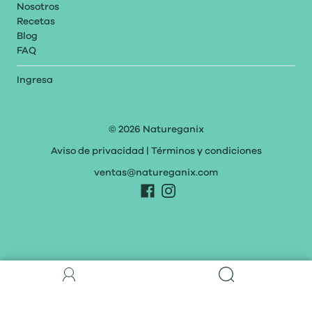
Nosotros
Recetas
Blog
FAQ
Ingresa
© 2026
Natureganix
Aviso de privacidad
|
Términos y condiciones
ventas@natureganix.com