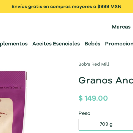
Envíos gratis en compras mayores a $999 MXN
Marcas
plementos
Aceites Esenciales
Bebés
Promocion
Bob's Red Mill
Granos Anc
$ 149.00
Peso
709 g