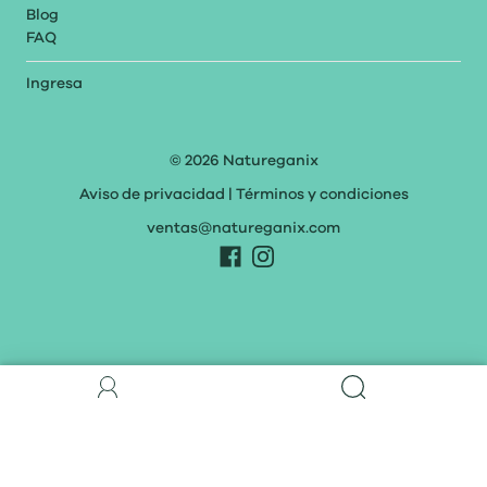
Blog
FAQ
Ingresa
© 2026
Natureganix
Aviso de privacidad
|
Términos y condiciones
ventas@natureganix.com