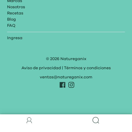
Marcas
Nosotros
Recetas
Blog
FAQ
Ingresa
© 2026
Natureganix
Aviso de privacidad
|
Términos y condiciones
ventas@natureganix.com