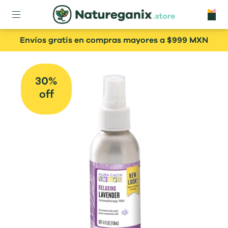
Envíos gratis en compras mayores a $999 MXN
30%
off