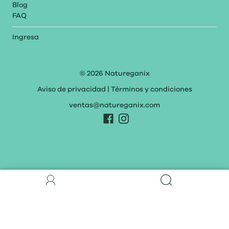
Blog
FAQ
Ingresa
© 2026
Natureganix
Aviso de privacidad
|
Términos y condiciones
ventas@natureganix.com