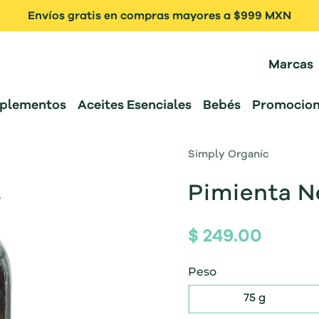
Envíos gratis en compras mayores a $999 MXN
Marcas
plementos
Aceites Esenciales
Bebés
Promocion
Simply Organic
Pimienta N
$ 249.00
Peso
75 g