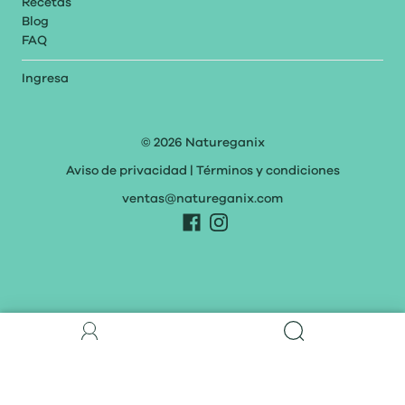
Recetas
Blog
FAQ
Ingresa
© 2026
Natureganix
Aviso de privacidad
|
Términos y condiciones
ventas@natureganix.com